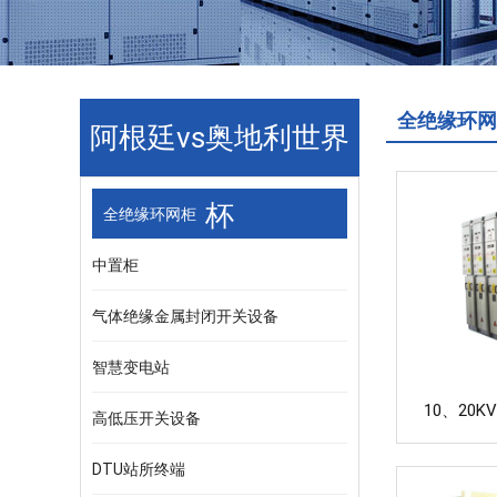
全绝缘环网
阿根廷vs奥地利世界
杯
全绝缘环网柜
中置柜
气体绝缘金属封闭开关设备
智慧变电站
10、20
高低压开关设备
DTU站所终端