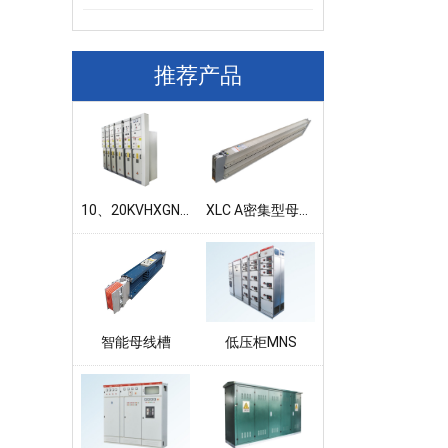
推荐产品
10、20KVHXGN口系列半绝缘环网柜
XLC A密集型母线槽
智能母线槽
低压柜MNS