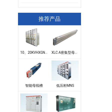
推荐产品
10、20KVHXGN口系列半绝缘环网柜
XLC A密集型母线槽
智能母线槽
低压柜MNS